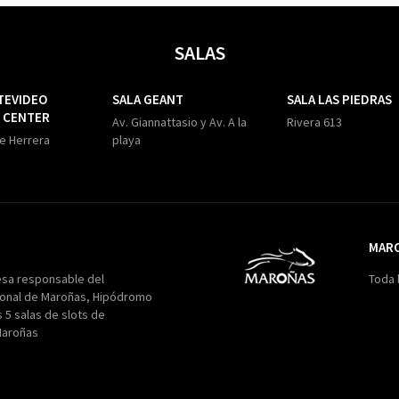
SALAS
TEVIDEO
SALA GEANT
SALA LAS PIEDRAS
 CENTER
Av. Giannattasio y Av. A la
Rivera 613
de Herrera
playa
MAR
Maroñas
esa responsable del
Toda 
onal de Maroñas, Hipódromo
s 5 salas de slots de
Maroñas