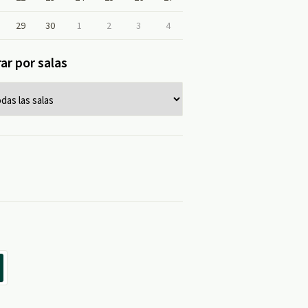
29
30
1
2
3
4
rar por salas