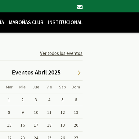
ÍA
MAROÑAS CLUB
INSTITUCIONAL
Ver todos los eventos
Eventos Abril 2025
Mar
Mie
Jue
Vie
Sab
Dom
1
2
3
4
5
6
8
9
10
11
12
13
15
16
17
18
19
20
22
23
24
25
26
27