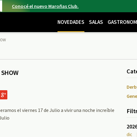
Conocé el nuevo Maroñas Club.
NOVEDADES
SALAS
GASTRONOM
HOW
Cat
E SHOW
Derb
Gene
os el viernes 17 de Julio a vivir una noche increíble
Filt
Julio
202
dic