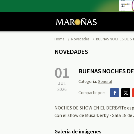
Home
Novedades
BUENAS NOCHES DE S
NOVEDADES
01
BUENAS NOCHES D
Categoría:
General
JUL
2026
Compartir por:
NOCHES DE SHOW EN EL DERBY!Te esperam
con el show de Musa!Derby - Sala 18 de 
Galería de imágenes