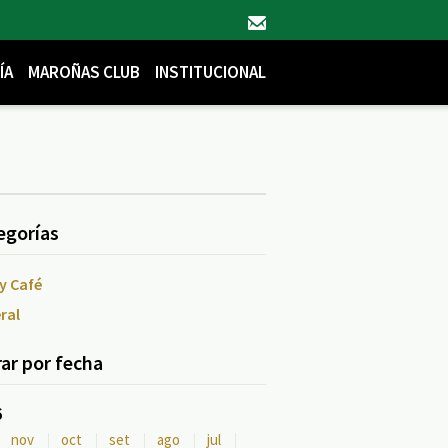
ÍA
MAROÑAS CLUB
INSTITUCIONAL
egorías
y Café
ral
rar por fecha
6
nov
oct
set
ago
jul