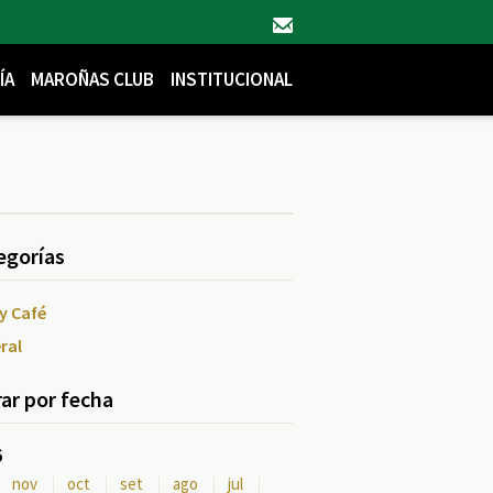
ÍA
MAROÑAS CLUB
INSTITUCIONAL
egorías
y Café
ral
rar por fecha
6
nov
oct
set
ago
jul