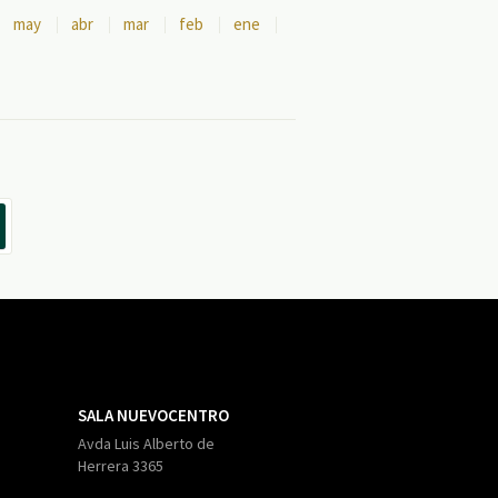
may
abr
mar
feb
ene
SALA NUEVOCENTRO
Avda Luis Alberto de
Herrera 3365