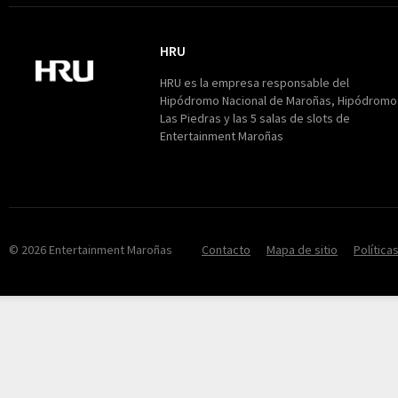
HRU
HRU
HRU es la empresa responsable del
Hipódromo Nacional de Maroñas, Hipódromo
Las Piedras y las 5 salas de slots de
Entertainment Maroñas
© 2026 Entertainment Maroñas
Contacto
Mapa de sitio
Política